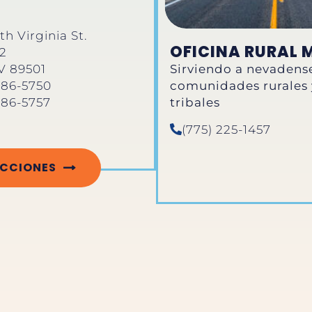
h Virginia St.
OFICINA RURAL 
02
V 89501
Sirviendo a nevadens
comunidades rurales 
686-5750
tribales
686-5757
(775) 225-1457
ECCIONES