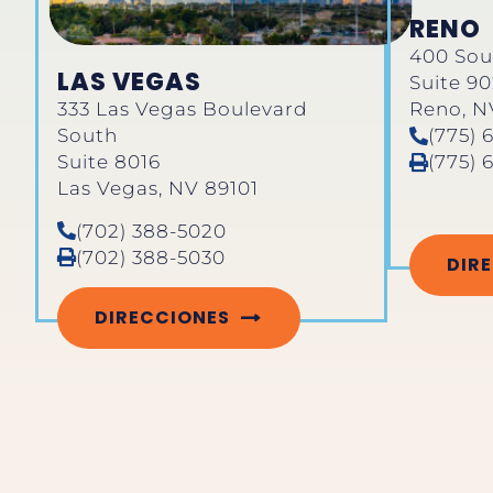
RENO
400 Sout
LAS VEGAS
Suite 9
333 Las Vegas Boulevard
Reno, N
South
(775) 
Suite 8016
(775) 
Las Vegas, NV 89101
(702) 388-5020
(702) 388-5030
DIR
DIRECCIONES