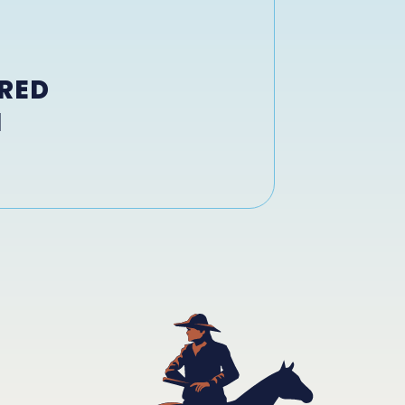
RED
N