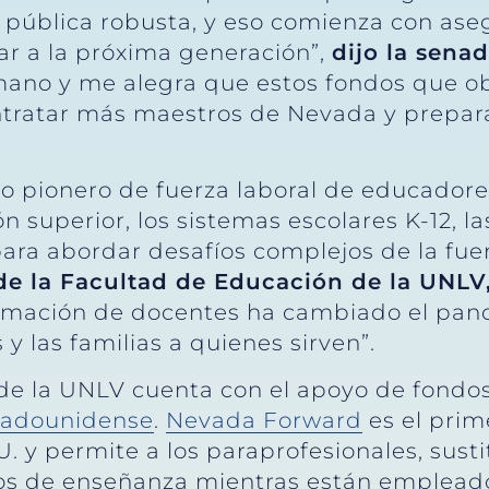
 pública robusta, y eso comienza con as
ar a la próxima generación”,
dijo la sena
ano y me alegra que estos fondos que ob
ntratar más maestros de Nevada y prepara
 pionero de fuerza laboral de educadore
n superior, los sistemas escolares K-12, la
ara abordar desafíos complejos de la fuer
 de la Facultad de Educación de la UNLV
formación de docentes ha cambiado el pano
y las familias a quienes sirven”.
 de la UNLV cuenta con el apoyo de fondo
tadounidense
.
Nevada Forward
es el prim
U. y permite a los paraprofesionales, sust
ulos de enseñanza mientras están emplead