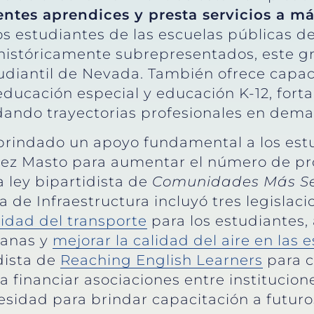
ntes aprendices y presta servicios a má
s estudiantes de las escuelas públicas 
 históricamente subrepresentados, este 
tudiantil de Nevada. También ofrece capac
ducación especial y educación K-12, forta
ndando trayectorias profesionales en dem
brindado un apoyo fundamental a los estu
ez Masto para aumentar el número de pro
a ley bipartidista de
Comunidades Más S
a de Infraestructura incluyó tres legislac
idad del transporte
para los estudiantes, 
banas y
mejorar la calidad del aire en las 
dista de
Reaching English Learners
para c
 financiar asociaciones entre institucion
cesidad para brindar capacitación a futuro