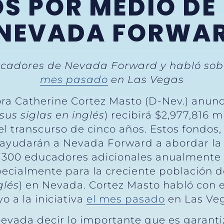
S POR MEDIO DE
A NEVADA FORWA
cadores de Nevada Forward y habló sobre
mes pasado
en Las Vegas
ra Catherine Cortez Masto (D-Nev.) anunc
us siglas en inglés
) recibirá $2,977,816 
el transcurso de cinco años. Estos fondos,
yudarán a Nevada Forward a abordar la 
 300 educadores adicionales anualmente y 
pecialmente para la creciente población 
glés
) en Nevada. Cortez Masto habló con
 a la iniciativa
el mes pasado
en Las Veg
evada decir lo importante que es garanti