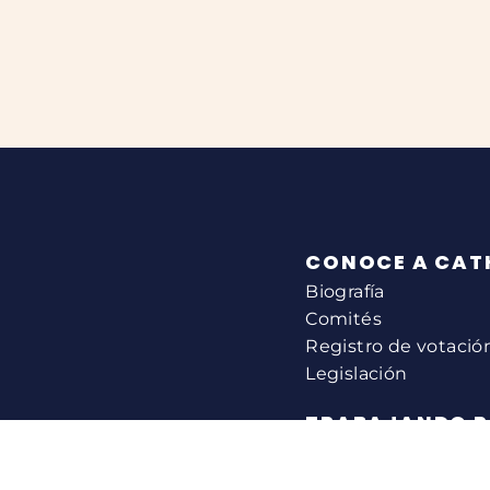
CONOCE A CAT
Biografía
Comités
Registro de votació
Legislación
TRABAJANDO P
Ayuda con una agenc
Servicios a los Cons