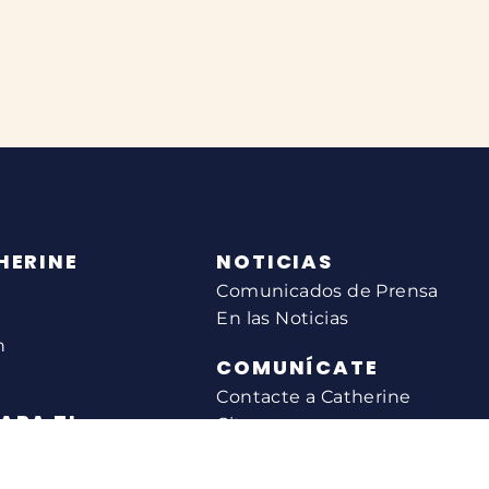
HERINE
NOTICIAS
Comunicados de Prensa
En las Noticias
n
COMUNÍCATE
Contacte a Catherine
ARA TI
Citas
ia federal
Suscríbete
tituyentes
Ubicaciones de oficinas