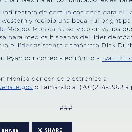
una maestría en comunicaciones estratég
ubdirectora de comunicaciones para el La
western y recibió una beca Fullbright par
de México. Mónica ha servido en varios pu
sa para medios hispanos del líder demócr
ra el líder asistente demócrata Dick Durbi
n Ryan por correo electrónico a
ryan_kin
n Monica por correo electrónico a
senate.gov
o llamando al (202)224-5969 a 
###
SHARE
SHARE